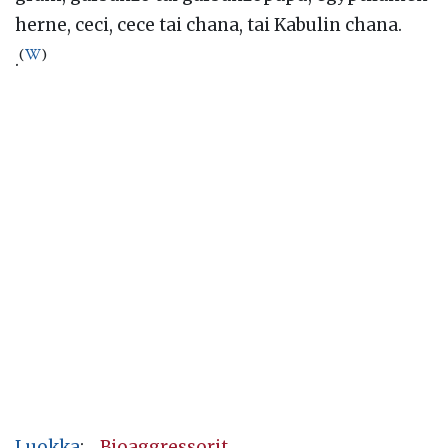
herne, ceci, cece tai chana, tai Kabulin chana.
(
)
.
Luokka
:
Bioaggressorit