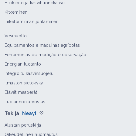
Hiilikierto ja kasvihuonekaasut
Kitkeminen
Liiketoiminnan johtaminen
Vesihuolto
Equipamentos e máquinas agrícolas
Ferramentas de medição e observação
Energian tuotanto
Integroitu kasvinsuojelu
Ilmaston sietokyky
Elävät maaperät
Tuotannon arvostus
Tekijä:
Neayi
: ♡
Alustan peruskirja
Oikeudellinen huomautus