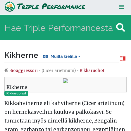
Kikherne
Kikherne
Muilla kielillä
Bioaggressori
- (Cicer arietinum) -
Rikkaruohot
Loikkaa:
valikkoon
,
hakuun
Kikherne
Rikkaruohot
Kikkahviherne eli kahviherne (Cicer arietinum)
on hernekasveihin kuuluva palkokasvi. Se
tunnetaan myös nimellä kikherne, Bengalin
gram, garbanzo tai garbanzopapu, egyptiläinen