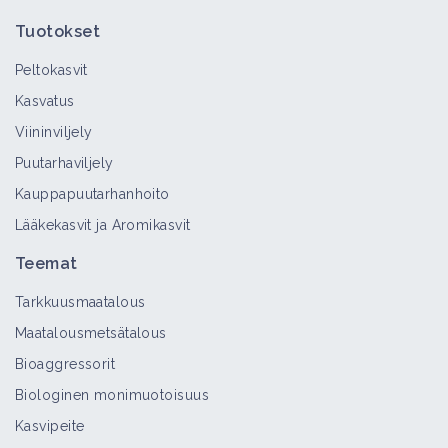
Tuotokset
Peltokasvit
Kasvatus
Viininviljely
Puutarhaviljely
Kauppapuutarhanhoito
Lääkekasvit ja Aromikasvit
Teemat
Tarkkuusmaatalous
Maatalousmetsätalous
Bioaggressorit
Biologinen monimuotoisuus
Kasvipeite