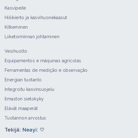
Kasvipeite
Hiilikierto ja kasvihuonekaasut
Kitkeminen
Liiketoiminnan johtaminen
Vesihuolto
Equipamentos e máquinas agrícolas
Ferramentas de medição e observação
Energian tuotanto
Integroitu kasvinsuojelu
Ilmaston sietokyky
Elävät maaperät
Tuotannon arvostus
Tekijä:
Neayi
: ♡