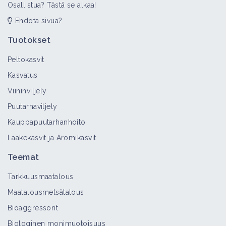
Osallistua? Tästä se alkaa!
Ehdota sivua?
Tuotokset
Peltokasvit
Kasvatus
Viininviljely
Puutarhaviljely
Kauppapuutarhanhoito
Lääkekasvit ja Aromikasvit
Teemat
Tarkkuusmaatalous
Maatalousmetsätalous
Bioaggressorit
Biologinen monimuotoisuus