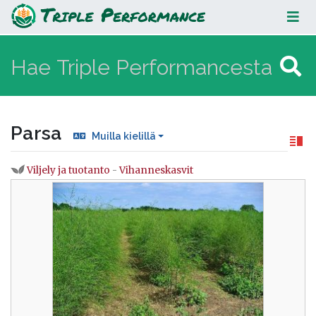
Parsa
Parsa
Muilla kielillä
Viljely ja tuotanto
-
Vihanneskasvit
Loikkaa:
valikkoon
,
hakuun