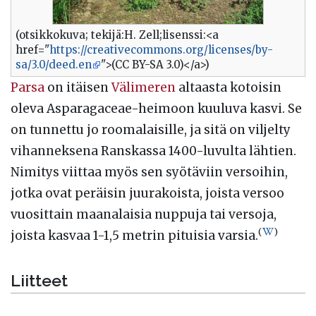
(otsikkokuva; tekijä:H. Zell;lisenssi:<a
href="
https://creativecommons.org/licenses/by-
sa/3.0/deed.en
">(CC BY-SA 3.0)</a>)
Parsa
on itäisen
Välimeren
altaasta kotoisin
oleva Asparagaceae-heimoon kuuluva kasvi. Se
on tunnettu jo roomalaisille, ja sitä on viljelty
vihanneksena Ranskassa 1400-luvulta lähtien.
Nimitys viittaa myös sen syötäviin versoihin,
jotka ovat peräisin juurakoista, joista versoo
vuosittain maanalaisia nuppuja tai versoja,
(
)
joista kasvaa 1-1,5 metrin pituisia varsia.
Liitteet