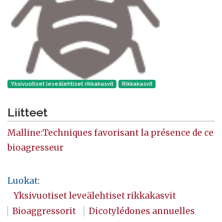
Yksivuotiset leveälehtiset rikkakasvit
Rikkakasvit
Liitteet
Malline:Techniques favorisant la présence de ce
bioagresseur
Luokat
:
Yksivuotiset leveälehtiset rikkakasvit
Bioaggressorit
Dicotylédones annuelles