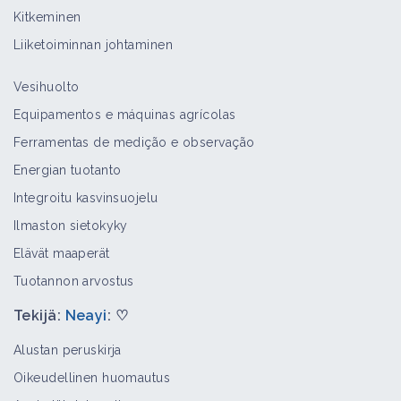
Kitkeminen
Liiketoiminnan johtaminen
Vesihuolto
Equipamentos e máquinas agrícolas
Ferramentas de medição e observação
Energian tuotanto
Integroitu kasvinsuojelu
Ilmaston sietokyky
Elävät maaperät
Tuotannon arvostus
Tekijä:
Neayi
: ♡
Alustan peruskirja
Oikeudellinen huomautus