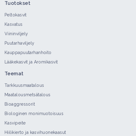
Tuotokset
Peltokasvit
Kasvatus
Viininviljely
Puutarhaviljely
Kauppapuutarhanhoito
Lääkekasvit ja Aromikasvit
Teemat
Tarkkuusmaatalous
Maatalousmetsätalous
Bioaggressorit
Biologinen monimuotoisuus
Kasvipeite
Hiilikierto ja kasvihuonekaasut