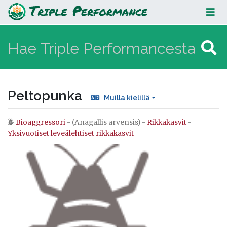
Peltopunka
Peltopunka
Muilla kielillä
Bioaggressori
- (Anagallis arvensis) -
Rikkakasvit
-
Loikkaa:
valikkoon
,
hakuun
Yksivuotiset leveälehtiset rikkakasvit