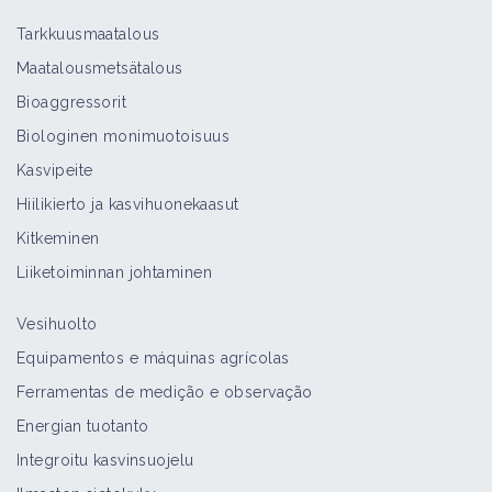
Tarkkuusmaatalous
Maatalousmetsätalous
Bioaggressorit
Biologinen monimuotoisuus
Kasvipeite
Hiilikierto ja kasvihuonekaasut
Kitkeminen
Liiketoiminnan johtaminen
Vesihuolto
Equipamentos e máquinas agrícolas
Ferramentas de medição e observação
Energian tuotanto
Integroitu kasvinsuojelu