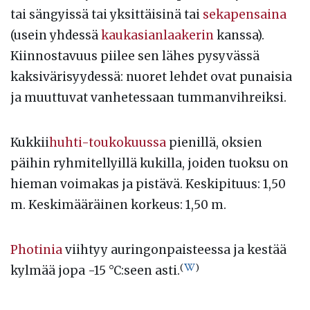
tai sängyissä tai yksittäisinä tai
sekapensaina
(usein yhdessä
kaukasianlaakerin
kanssa).
Kiinnostavuus piilee sen lähes pysyvässä
kaksivärisyydessä: nuoret lehdet ovat punaisia
ja muuttuvat vanhetessaan tummanvihreiksi.
Kukkii
huhti-toukokuussa
pienillä, oksien
päihin ryhmitellyillä kukilla, joiden tuoksu on
hieman voimakas ja pistävä. Keskipituus: 1,50
m. Keskimääräinen korkeus: 1,50 m.
Photinia
viihtyy auringonpaisteessa ja kestää
(
)
kylmää jopa -15 °C:seen asti.