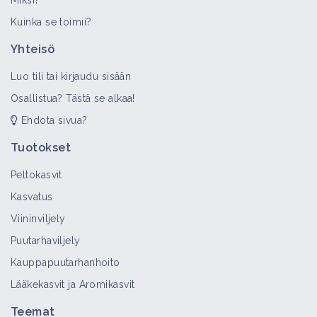
Miksi?
Kuinka se toimii?
Yhteisö
Luo tili tai kirjaudu sisään
Osallistua? Tästä se alkaa!
Ehdota sivua?
Tuotokset
Peltokasvit
Kasvatus
Viininviljely
Puutarhaviljely
Kauppapuutarhanhoito
Lääkekasvit ja Aromikasvit
Teemat