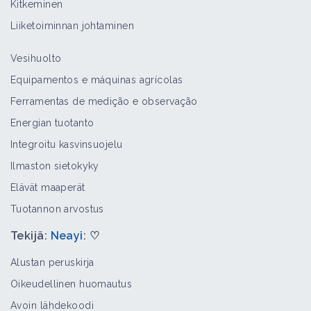
Kitkeminen
Bioaggressori
Liiketoiminnan johtaminen
Vesihuolto
Idänunikko
Equipamentos e máquinas agrícolas
Bioaggressori
Ferramentas de medição e observação
Energian tuotanto
Integroitu kasvinsuojelu
Polvipuntarpää
Ilmaston sietokyky
Bioaggressori
Elävät maaperät
Tuotannon arvostus
Tekijä:
Neayi
: ♡
Voikukat
Bioaggressori
Alustan peruskirja
Oikeudellinen huomautus
Avoin lähdekoodi