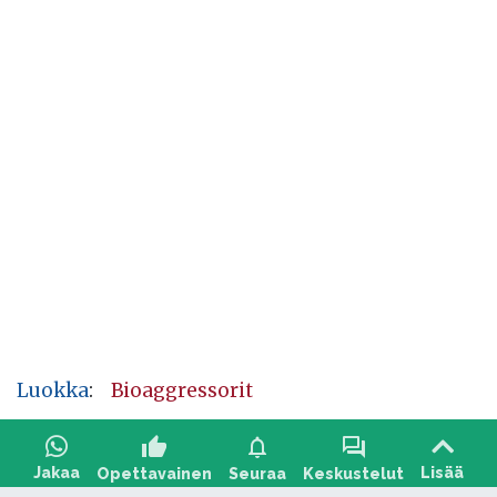
Luokka
:
Bioaggressorit
thumb_up
notifications
forum
Jakaa
Lisää
Opettavainen
Seuraa
Keskustelut