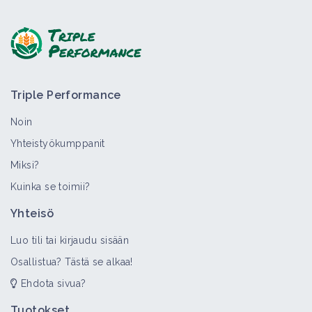
Esitä kysymys, anna palautetta:
Triple Performance
Noin
Yhteistyökumppanit
Miksi?
>
Kaikki
Bioaggressori
Kuinka se toimii?
Asterikasvit
Yhteisö
Bioaggressori
Luo tili tai kirjaudu sisään
Osallistua? Tästä se alkaa!
Ehdota sivua?
Nurmitädyke
Bioaggressori
Tuotokset