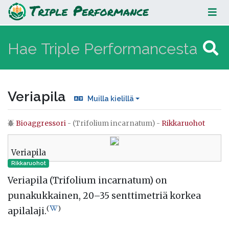
Veriapila
Veriapila
Muilla kielillä
Bioaggressori
- (Trifolium incarnatum) -
Rikkaruohot
Loikkaa:
valikkoon
,
hakuun
Veriapila
Rikkaruohot
Veriapila (Trifolium incarnatum) on
punakukkainen, 20–35 senttimetriä korkea
(
)
apilalaji.