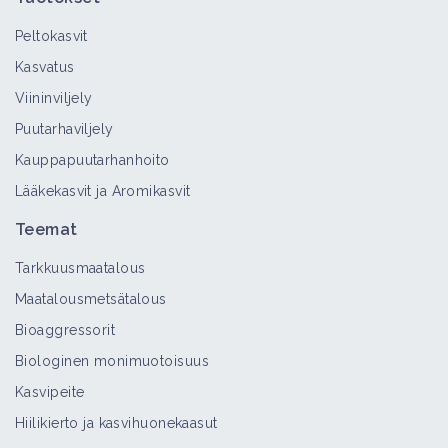
Peltokasvit
Kasvatus
Sauniot
Viininviljely
Bioaggressori
Puutarhaviljely
Kauppapuutarhanhoito
Lääkekasvit ja Aromikasvit
Idänkukonkannus
Bioaggressori
Teemat
Tarkkuusmaatalous
Maatalousmetsätalous
Hietakastikka
Bioaggressorit
Bioaggressori
Biologinen monimuotoisuus
Kasvipeite
Hiilikierto ja kasvihuonekaasut
Matalaröllinurmikka